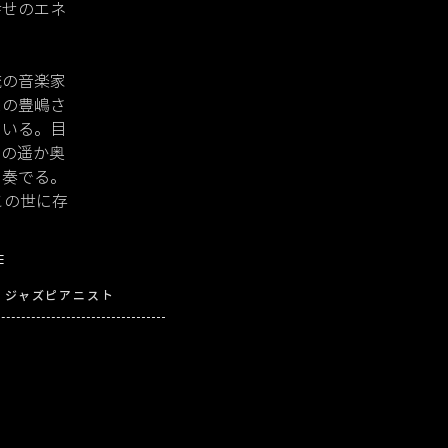
幸せのエネ
流の音楽家
スの豊嶋さ
ている。目
目の遥か奥
を奏でる。
この世に存
E
ジャズピアニスト