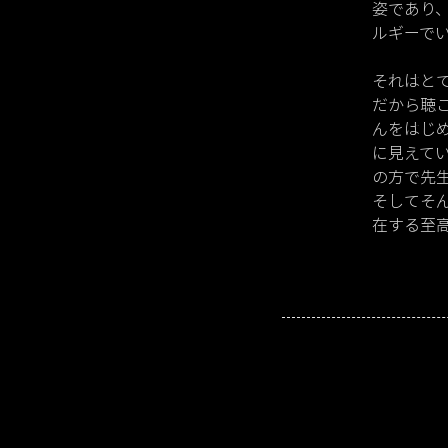
姿であり
ルギーで
それはと
だから聴
んをはじ
に見えて
の方で先
そしてそ
在する至