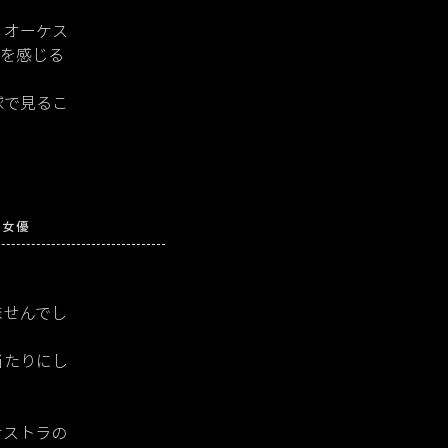
・オーケス
愛を感じる
球で見るこ
女優
ませんでし
当たりにし
ケストラの