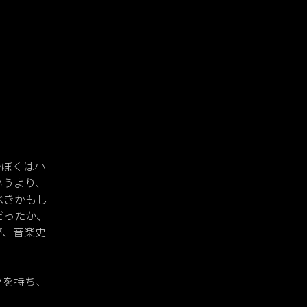
でぼくは小
いうより、
べきかもし
だったか、
が、音楽史
ツを持ち、