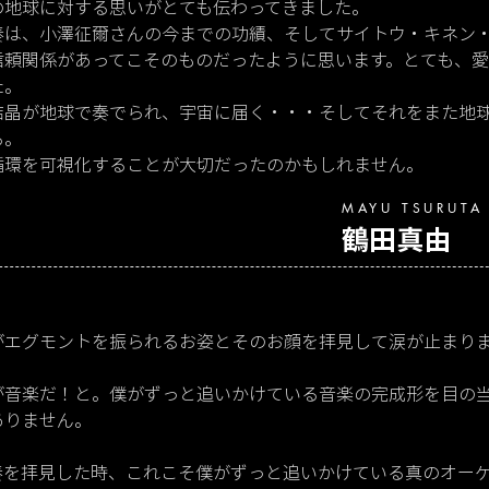
の地球に対する思いがとても伝わってきました。
奏は、小澤征爾さんの今までの功績、そしてサイトウ・キネン
信頼関係があってこそのものだったように思います。とても、
た。
結晶が地球で奏でられ、宇宙に届く・・・そしてそれをまた地
る。
循環を可視化することが大切だったのかもしれません。
MAYU TSURUTA
鶴田真由
がエグモントを振られるお姿とそのお顔を拝見して涙が止まり
が音楽だ！と。僕がずっと追いかけている音楽の完成形を目の
ありません。
演奏を拝見した時、これこそ僕がずっと追いかけている真のオー