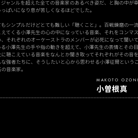
、ジャンルを超えた全ての音楽家のあるべき姿だ、と胸の中が
いっぱいになり息が苦しくなるほどでした。
てもシンプルだけどとても難しい「聴くこと」。百戦錬磨の一
こえてくる小澤先生の心の中になっている音楽、それをコンマ
め、それぞれのオーケーストラのメンバーが必死になって聞い
いる小澤先生の手や指の動きを超えて、小澤先生の表情とその
生に聴こえている音楽をなんとか聞き取ってそれぞれがその音
んな強者たちに、そうしたいと心から思わせる小澤征爾という
高の音楽家。
MAKOTO OZON
小曽根真