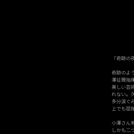
「奇跡の
奇跡のよ
澤征爾指
美しい芸
れない。
多分涙ぐ
上でも屈
小澤さん
しかも二