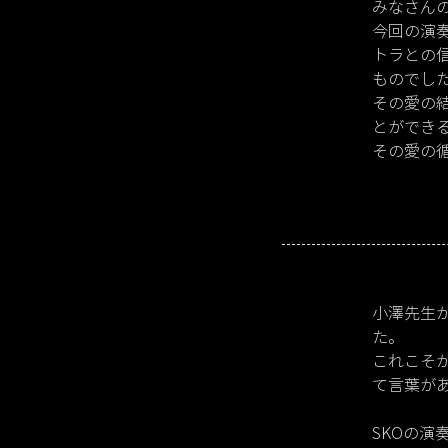
みなさん
今回の演
トラとの
ものでし
その愛の
とができ
その愛の
小澤先生
た。
これこそ
て言葉が
SKOの