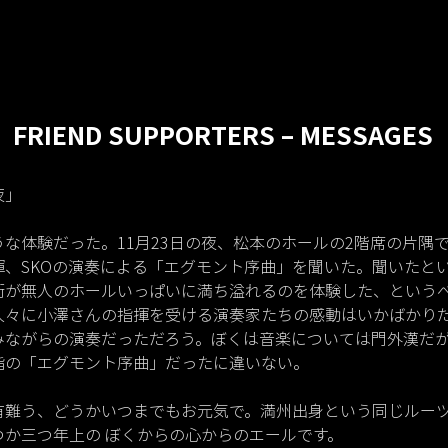
FRIEND SUPPORTERS – MESSAGES
夜」
うな体験だった。11月23日の夜、松本のホールの2階席の片隅
揮、SKOの演奏による「エグモント序曲」を聞いた。聞いたと
術が無人のホールいっぱいに満ち溢れるのを体験した、という
久々に小澤さんの指揮を受ける演奏家たちの感動はいかばかり
みながらの演奏だっただろう。ぼくは音楽については門外漢だ
指の「エグモント序曲」だったに違いない。
有難う、どうかいつまでもお元気で。満州出身という同じルー
つか三つ年上の ぼくからの心からのエールです。