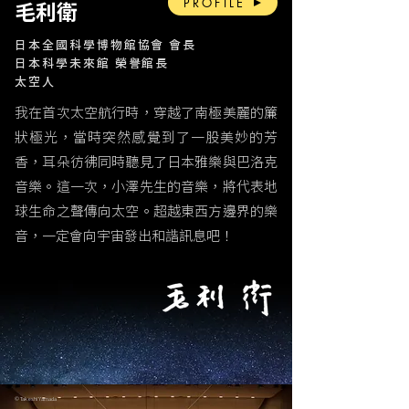
PROFILE
毛利衛
日本全國科學博物館協會 會長
日本科學未來館 榮譽館長
太空人
我在首次太空航行時，穿越了南極美麗的簾
狀極光，當時突然感覺到了一股美妙的芳
香，耳朵彷彿同時聽見了日本雅樂與巴洛克
音樂。這一次，小澤先生的音樂，將代表地
球生命之聲傳向太空。超越東西方邊界的樂
音，一定會向宇宙發出和諧訊息吧！
©
Takeshi Yamada