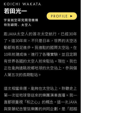
KOICHI WAKATA
若田光一
PROFILE
宇宙航空研究開發機構
特別顧問．太空人
距JAXA太空人的首次太空航行，已經30年
了。這30年來，不只是日本，世界的太空活
動都有長足進步。我進駐的國際太空站，在
10年前建成後，進行了各種實驗，並且定期
有世界各國的太空人前來駐站。現在，我也
正在能夠遠眺故鄉地球的太空站上，參與個
人第五次的長期駐站。
這次相當幸運，能夠在太空站上，聆聽史上
第一次從地球發送來的樂團演奏直播。我一
直都很重視「和之心」的概念，這一次JAXA
與齋藤紀念管弦樂團的共同企劃，是「超越