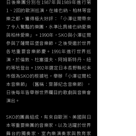
日後樂團分別在1987年與1989年進行第
1、2回的歐洲巡演，在維也納、柏林等音
樂之都，獲得極大好評：「小澤征爾帶來
了令人驚豔的樂團，水準比肩維也納愛樂
與柏林愛樂」。1990年，SKO與小澤征爾
參與了薩爾茲堡音樂節，之後受邀於世界
各地重要音樂節慶。1991年進行世界巡
演，於倫敦、杜塞道夫、阿姆斯特丹、紐
約等地登台。1992年選定日本長野縣松本
市做為SKO的根據地，舉辦「小澤征爾松
本音樂節」（舊稱：齋藤紀念音樂節），
日後每年皆舉辦世界矚目的歌劇與音樂會
演出。
SKO的團員組成，有來自歐洲、美國與日
本等重要樂團的音樂家，以及活躍於世界
舞台的獨奏家、室內樂演奏家與教育家