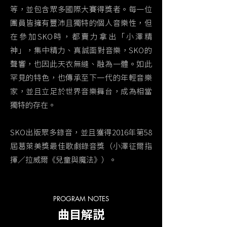
等，並包含眾多國際大賽得獎者。每一位
團員皆擁有豐沛且獨特的個人音樂性，但
在參加SKO時，都賣力拿出「小澤精
神」，集中精力、真誠面對音樂，SKO的
聲響，也因此天衣無縫、融為一體。如此
罕見的特色，也傳承至下一代的年輕音樂
家，並且立足於世界音樂舞台，成為相當
獨特的存在。
SKO出版眾多錄音，並且獲得2016年第58
屆葛萊美獎最佳歌劇錄音獎（小澤征爾指
揮／拉威爾《兒童與魔法》）。
PROGRAM NOTES
曲目解説