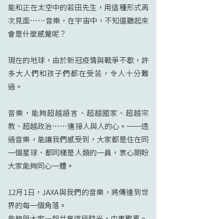
能和正在太空中的若田先生，用這種形式再
次見面……音樂，在宇宙中，不知道聽起來
會是什麼感覺呢？
現在的地球，由於新冠疫情與戰爭不歇，許
多大人們和孩子們都在受苦，令人十分難
過。
音樂，能夠超越語言、超越國家、超越宗
教、超越政治……連接人與人的心。──透
過音樂，能讓我們感受到，大家都是住在同
一個星球、都同樣是人類的一員，衷心期盼
大家能夠同心一體。
12月1日，JAXA與我們的音樂，將傳達到世
界的每一個角落。
能夠與大家一起共享這段時光，由衷歡喜。