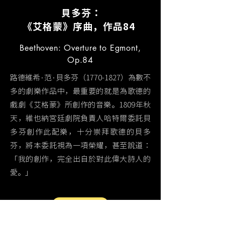
貝多芬：
《艾格蒙》序曲，作品84
Beethoven: Overture to Egmont,
Op.84
路德維希·范·貝多芬（1770-1827）為數不
多的劇樂作品中，最重要的就是為歌德的
戲劇《艾格蒙》所創作的音樂。1809年秋
天，維也納宮廷劇院負責人哈特爾委託貝
多芬創作此配樂，十分崇拜歌德的貝多
芬，將本委託視為一項榮耀，甚至說道：
「我的創作，完全出自於對此偉大詩人的
愛。」
MORE