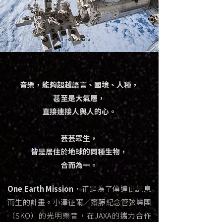
©JAXA/NASA
音樂，能夠超越語言、國境、人種，
甚至是大氣層，
直接連接人與人的心。
芸芸眾生，
皆是居住於地球的同種生物，
合而為一。
One Earth Mission
，正是為了傳達此訊息
而生的計畫。
小澤征爾／齋藤紀念管弦樂團
（SKO）的光明樂音，
在JAXA的攜力合作