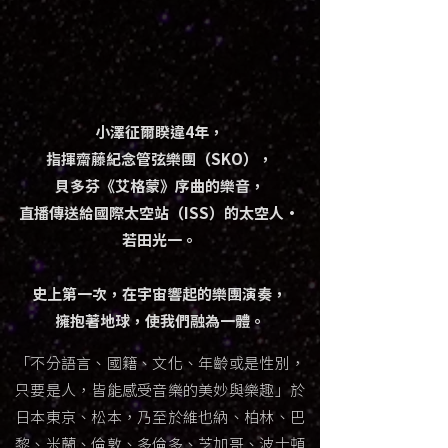
小澤征爾睽違4年，
指揮齋藤紀念管弦樂團（SKO），
貝多芬《艾格蒙》序曲的樂音，
直播傳送給國際太空站（ISS）的太空人·
若田光一。
史上第一次，在宇宙響起的樂團演奏，
擁抱著地球，使我們融為一體。
「不分語言、國籍、文化、年齡或是性別，
只要是人，皆能感受音樂的美妙與樂趣」於
日本東京、松本，乃至於維也納、柏林、巴
黎、米蘭、倫敦、多倫多、芝加哥、波士頓