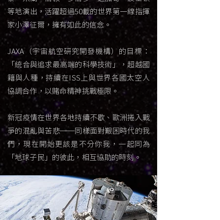
等地演出，活躍超過50載的世界第一線指揮
家小澤征爾，擁有如此的信念。
JAXA（宇宙航空研究開發機構）的目標：
「統合與追求最高端的科學技術」，超越國
籍與人種，持續在ISS上與世界各國太空人
協調合作，以賭命精神挑戰極限。
新冠疫情在世界各地持續不歇、歐洲捲入戰
爭的混亂與苦悲──同樣面對艱困時代的我
們，現在開始更該是不分你我，一起同為
「地球子民」的彼此，相互協助的時刻。