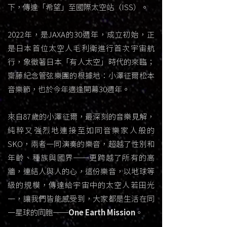
下，傳達「希望」至國際太空站（ISS）。
2022年，是JAXA的30週年，
成立初始，正
是日本首位太空人毛利衛進行首次宇宙航
行，象徵著日本「有人太空」時代的來臨；
齋藤紀念管弦樂團的根據地：小澤征爾松本
音樂節，
也於今年適逢開幕30週年。
來自87歲的小澤征爾，最深刻的音樂見解，
純粹又強烈地連接至如同音樂家人般的
SKO，
兩者一同演奏的樂音，超越了性別和
年齡、種族與國界
──更跨越了所有的高
牆，連結人與人的心，
這份樂音，以地球等
級的規模，傳達給宇宙中的太空人若田光
一，
讓我們皆能感受到，大家都是生活在同
一星球的同胞──
One Earth Mission
。