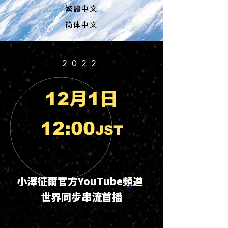
繁體中文
简体中文
2022
月
日
12
1
12:00
JST
小澤征爾官方YouTube頻道
世界同步串流首播